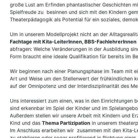
große Lust am Erfinden phantastischer Geschichten mit.
Spielfreude zu besinnen und sich mit den Kindern geme
Theaterpädagogik als Potential für ein soziales, demo
Um in unserem Modellprojekt nicht an der Alltagsrealitä
Fachtage mit Kita-LeiterInnen, BBS-FachlehrerInnen
abfragen: Welche Veränderungen in der Ausbildung sind 
Form braucht eine ideale Qualifikation für bereits im B
Wir beginnen nach einer Planungsphase im Team mit ein
Art und Weise um den Stellenwert der frühkindlichen ku
auf der Omnipotenz und der Interdisziplinarität des Me
Uns interessiert zum einen, was in den Einrichtungen b
sind erkennbar im Spiel der Kinder und im Spielangebot
Außerdem stellen wir unsere Arbeit mit Kindern und E
Kind und das
Thema Partizipation
in unserem theater
Im Anschluss erarbeiten wir zusammen mit den Kita-Le
zu etablieren oder sogar profilierend in Richtung einer