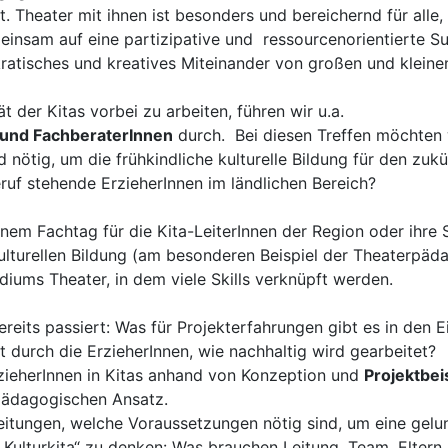
 Theater mit ihnen ist besonders und bereichernd für alle, 
insam auf eine partizipative und ressourcenorientierte Su
kratisches und kreatives Miteinander von großen und klein
t der Kitas vorbei zu arbeiten, führen wir u.a.
 und FachberaterInnen
durch. Bei diesen Treffen möchten 
nötig, um die frühkindliche kulturelle Bildung für den zuk
eruf stehende ErzieherInnen im ländlichen Bereich?
em Fachtag für die Kita-LeiterInnen der Region oder ihre 
lturellen Bildung (am besonderen Beispiel der Theaterpädag
diums Theater, in dem viele Skills verknüpft werden.
ereits passiert: Was für Projekterfahrungen gibt es in den 
 durch die ErzieherInnen, wie nachhaltig wird gearbeitet?
rzieherInnen in Kitas anhand von Konzeption und
Projektbei
pädagogischen Ansatz.
itungen, welche Voraussetzungen nötig sind, um eine gelun
 „Kulturkita“ zu denken: Was brauchen Leitung, Team, Eltern 